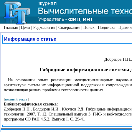
Главная
|
Цели
|
Редколлегия
|
Содержание
|
Поиск
|
Подписка
|
Правил
Информация о статье
Добрецов Н.Н.,
Гибридные информационные системы 
На основании опыта реализации междисциплинарных научно-исс
архитектуры систем их информационной поддержки и сопровождения
позволяющая решать проблемы гетерогенности данных.
[
полный текст
]
Библиографическая ссылка:
Добрецов Н.Н., Болдырев И.И., Юсупов Р.Д. Гибридные информацио
технологии. 2007. Т. 12. Специальный выпуск 3. ГИС- и веб-техно
программы СО РАН 4.5.2. Выпуск I. С. 29-41