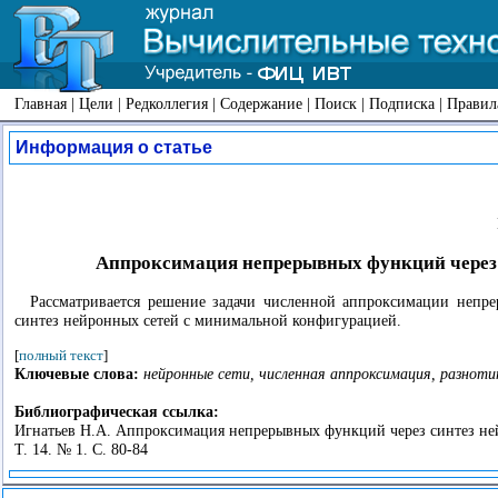
Главная
|
Цели
|
Редколлегия
|
Содержание
|
Поиск
|
Подписка
|
Правил
Информация о статье
Аппроксимация непрерывных функций через 
Рассматривается решение задачи численной аппроксимации непр
синтез нейронных сетей с минимальной конфигурацией.
[
полный текст
]
Ключевые слова:
нейронные сети, численная аппроксимация, разноти
Библиографическая ссылка:
Игнатьев Н.А. Аппроксимация непрерывных функций через синтез ней
Т. 14. № 1. С. 80-84