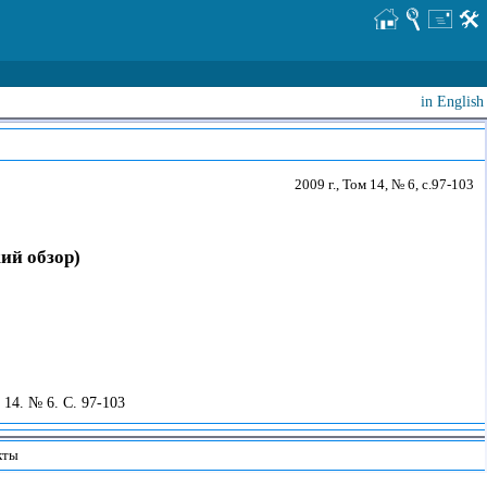
in English
2009 г., Том 14, № 6, с.97-103
ий обзор)
14. № 6. С. 97-103
кты