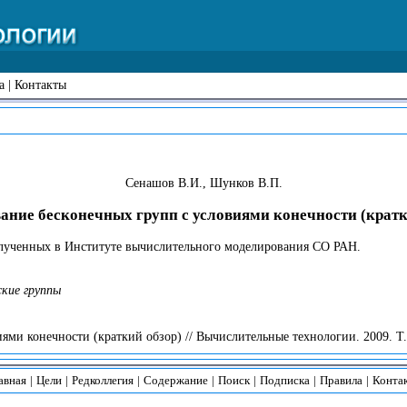
а
|
Контакты
Сенашов В.И., Шунков В.П.
ание бесконечных групп с условиями конечности (кратк
полученных в Институте вычислительного моделирования СО РАН.
ские группы
ми конечности (краткий обзор) // Вычислительные технологии. 2009. Т. 
авная
|
Цели
|
Редколлегия
|
Содержание
|
Поиск
|
Подписка
|
Правила
|
Конта