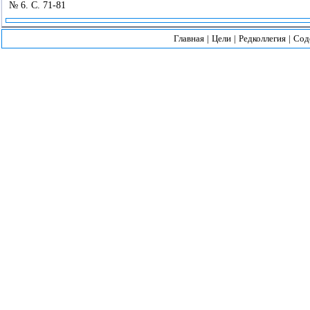
№ 6. С. 71-81
Главная
|
Цели
|
Редколлегия
|
Сод