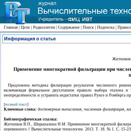
Главная
|
Цели
|
Редколлегия
|
Содержание
|
Поиск
|
Подписка
|
Правил
Информация о статье
Житников 
Применение многократной фильтрации при числе
Предложена методика фильтрации результатов численного решен
включающая формальное двухэтапное правило выбора эталона и т
неопределённости и устранить недостатки правил Рунге и Ромберга п
[
полный текст
]
Ключевые слова:
достоверные вычисления, численная фильтрация, к
Библиографическая ссылка:
Житников В.П., Шерыхалина Н.М. Применение многократной фильтра
переменного // Вычислительные технологии. 2013. Т. 18. № 1. С. 15-23