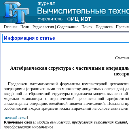
Главная
|
Цели
|
Редколлегия
|
Содержание
|
Поиск
|
Подписка
|
Правил
Информация о статье
Сметани
Алгебраическая структура с частичными операция
неотр
Предложен математический формализм компьютерной целочислен
операциями (ограниченными по множеству допустимых операндов) для
введённой алгебраической структуры предложена модель вычислений
моделью компьютера с ограниченной целочисленной арифметико
элементарных операциях введённой модели вычислений. Показана п
особенностей входов арифметических выражений на основе эквивале
[
полный текст
]
Ключевые слова:
модель вычислений, предусловия выполнения команд
преобразования многочленов