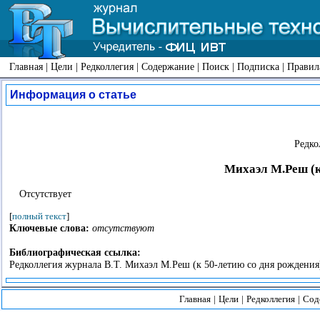
Главная
|
Цели
|
Редколлегия
|
Содержание
|
Поиск
|
Подписка
|
Правил
Информация о статье
Редко
Михаэл М.Реш (к
Отсутствует
[
полный текст
]
Ключевые слова:
отсутствуют
Библиографическая ссылка:
Редколлегия журнала В.Т. Михаэл М.Реш (к 50-летию со дня рождения) 
Главная
|
Цели
|
Редколлегия
|
Сод