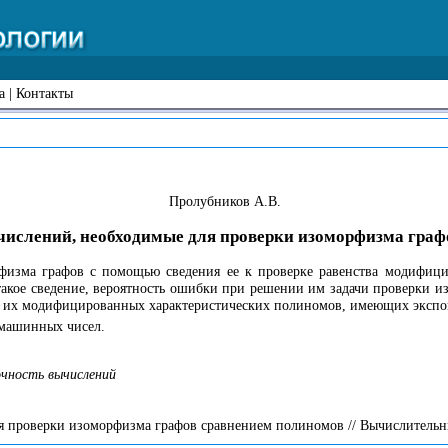
а
|
Контакты
Пролубников А.В.
числений, необходимые для проверки изоморфизма гра
физма графов с помощью сведения ее к проверке равенства модифици
такое сведение, вероятность ошибки при решении им задачи проверки и
й их модифицированных характеристических полиномов, имеющих экспон
 машинных чисел.
очность вычислений
 проверки изоморфизма графов сравнением полиномов // Вычислительные 