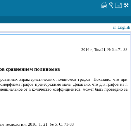
in English
2016 г., Том 21, № 6, с.71-88
фов сравнением полиномов
рованных характеристических полиномов графов. Показано, что при
зоморфизма графов пренебрежимо мала. Доказано, что для графов на n
енциальное от n количество коэффициентов, может быть проведено за
технологии. 2016. Т. 21. № 6. С. 71-88