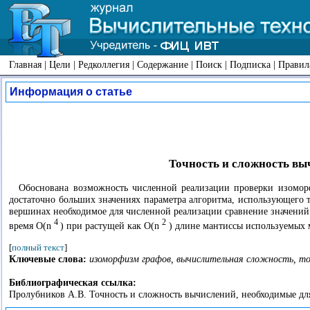
Главная
|
Цели
|
Редколлегия
|
Содержание
|
Поиск
|
Подписка
|
Правил
Информация о статье
Точность и сложность вы
Обоснована возможность численной реализации проверки изомор
достаточно больших значениях параметра алгоритма, использующего 
вершинах необходимое для численной реализации сравнение значени
4
2
время O(n
) при растущей как O(n
) длине мантиссы используемых
[
полный текст
]
Ключевые слова:
изоморфизм графов, вычислительная сложность, т
Библиографическая ссылка:
Пролубников А.В. Точность и сложность вычислений, необходимые для