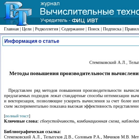
Главная
|
Цели
|
Редколлегия
|
Содержание
|
Поиск
|
Подписка
|
Правил
Информация о статье
Стемпковский А.Л., Тельп
Методы повышения производительности вычислений
Представлен ряд методов повышения производительности вычисл
предлагаемых подходов лежат стандартные способы оптимизации выч
и векторизация, позволяющие ускорить вычисления за счет более и
схем экспериментально показана высокая эффективность представленн
[
полный текст
]
Ключевые слова:
сбоеустойчивость, комбинационная схема, наблюда
Библиографическая ссылка:
Стемпковский А.Л., Тельпухов Д.В., Соловьев Р.А., Мячиков М.В. М