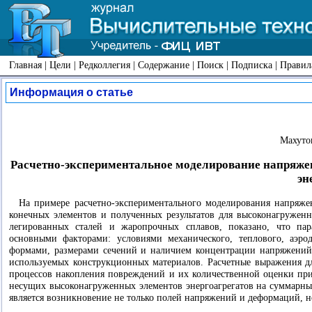
Главная
|
Цели
|
Редколлегия
|
Содержание
|
Поиск
|
Подписка
|
Правил
Информация о статье
Махуто
Расчетно-экспериментальное моделирование напряж
эн
На примере расчетно-экспериментального моделирования напряж
конечных элементов и полученных результатов для высоконагруженн
легированных сталей и жаропрочных сплавов, показано, что пар
основными факторами: условиями механического, теплового, аэро
формами, размерами сечений и наличием концентрации напряжений 
используемых конструкционных материалов. Расчетные выражения 
процессов накопления повреждений и их количественной оценки при
несущих высоконагруженных элементов энергоагрегатов на суммарны
является возникновение не только полей напряжений и деформаций, 