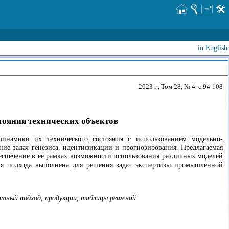
in English
2023 г., Том 28, № 4, с.94-108
тояния технических объектов
динамики их технического состояния с использованием модельно-
ие задач генезиса, идентификации и прогнозирования. Предлагаемая
беспечение в ее рамках возможности использования различных моделей
ия подхода выполнена для решения задач экспертизы промышленной
ентный подход, продукции, таблицы решений