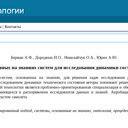
а
|
Контакты
Берман А.Ф., Дородных Н.О., Николайчук О.А., Юрин А.Ю.
нных на знаниях систем для исследования динамики сос
систем, основанных на знаниях, для решения задач исследования 
сследованием динамики технического состояния авторы понимают решен
зной технологии является проблемно-ориентированная специализация и о
имеющихся в распоряжении исследователя данных и знаний. Апробац
истем самолета
ированный подход, системы, основанные на знаниях, онтология, прецед