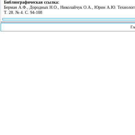
Библиографическая ссылка:
Берман А.Ф., Дородных Н.О., Николайчук О.А., Юрин А.Ю. Технология
Т. 28. № 4. С. 94-108
Гл