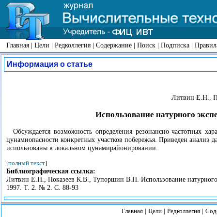
Главная
|
Цели
|
Редколлегия
|
Содержание
|
Поиск
|
Подписка
|
Правил
Информация о статье
Литвин Е.Н., П
Использование натурного эксп
Обсуждается возможность определения резонансно-частотных хар
цунамиопасности конкретных участков побережья. Приведен анализ д
использованы в локальном цунамирайонировании.
[
полный текст
]
Библиографическая ссылка:
Литвин Е.Н., Показеев К.В., Тупоршин В.Н. Использование натурног
1997. Т. 2. № 2. С. 88-93
Главная
|
Цели
|
Редколлегия
|
Сод