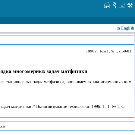
in English
1996 г., Том 1, № 1, с.69-81
рядка многомерных задач матфизики
 для стационарных задач матфизики, описываемых квазигармоническим
дач матфизики // Вычислительные технологии. 1996. Т. 1. № 1. С.
кты