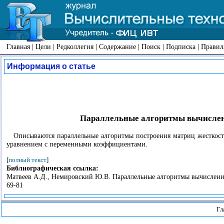
Главная
|
Цели
|
Редколлегия
|
Содержание
|
Поиск
|
Подписка
|
Правил
Информация о статье
Параллельные алгоритмы вычислени
Описываются параллельные алгоритмы построения матриц жесткост
уравнением с переменными коэффициентами.
[
полный текст
]
Библиографическая ссылка:
Матвеев А.Д., Немировский Ю.В. Параллельные алгоритмы вычисления 
69-81
Гл