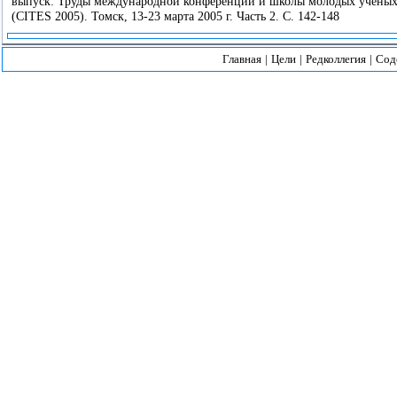
выпуск: Труды международной конференции и школы молодых ученых
(CITES 2005). Томск, 13-23 марта 2005 г. Часть 2. С. 142-148
Главная
|
Цели
|
Редколлегия
|
Сод