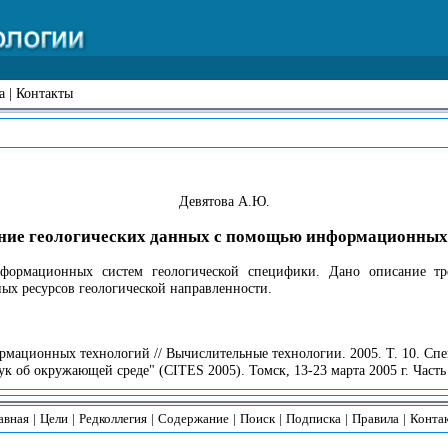
а
|
Контакты
Девятова А.Ю.
ние геологических данных с помощью информационных
нформационных систем геологической специфики. Дано описание тр
х ресурсов геологической направленности.
рмационных технологий // Вычислительные технологии. 2005. Т. 10. С
об окружающей среде" (CITES 2005). Томск, 13-23 марта 2005 г. Часть 
авная
|
Цели
|
Редколлегия
|
Содержание
|
Поиск
|
Подписка
|
Правила
|
Конта