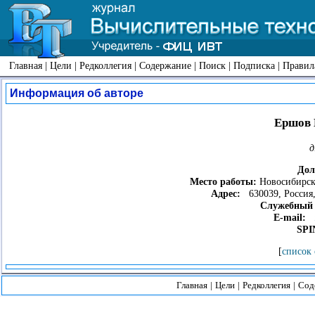
Главная
|
Цели
|
Редколлегия
|
Содержание
|
Поиск
|
Подписка
|
Правил
Информация об авторе
Ершов 
д
Дол
Место работы:
Новосибирски
Адрес:
630039, Россия,
Служебный 
E-mail:
SPI
[
список 
Главная
|
Цели
|
Редколлегия
|
Сод