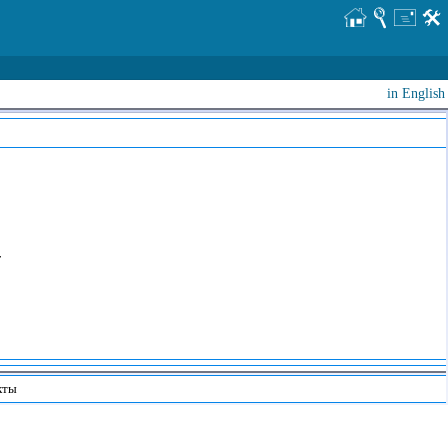
in English
т
кты