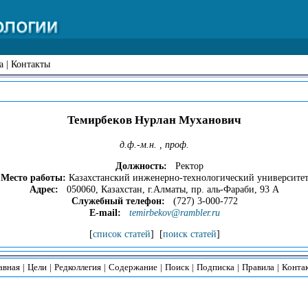
а
|
Контакты
Темирбеков Нурлан Муханович
д.ф.-м.н. , проф.
Должность:
Ректор
Место работы:
Казахстанский инженерно-технологический университе
Адрес:
050060, Казахстан, г.Алматы, пр. аль-Фараби, 93 А
Служебный телефон:
(727) 3-000-772
E-mail:
temirbekov@rambler.ru
[
список статей
] [
поиск статей
]
авная
|
Цели
|
Редколлегия
|
Содержание
|
Поиск
|
Подписка
|
Правила
|
Конта