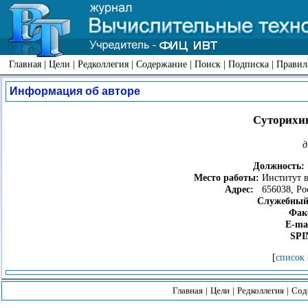
Главная
|
Цели
|
Редколлегия
|
Содержание
|
Поиск
|
Подписка
|
Правил
Информация об авторе
Суторихи
д
Должность:
Место работы:
Институт в
Адрес:
656038, Росс
Служебный
Фак
E-mai
SPI
[
список 
Главная
|
Цели
|
Редколлегия
|
Сод