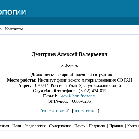
а
|
Контакты
Дмитриев Алексей Валерьевич
к.ф.-м.н.
Должность:
старший научный сотрудник
Место работы:
Институт физического материаловедения СО РАН
Адрес:
670047, Россия, г.Улан-Удэ, ул. Сахьяновой, 6
Служебный телефон:
(3012) 434-819
E-mail:
dav@ipms.bscnet.ru
SPIN-код:
6686-0205
[
список статей
] [
поиск статей
]
авная
|
Цели
|
Редколлегия
|
Содержание
|
Поиск
|
Подписка
|
Правила
|
Конта