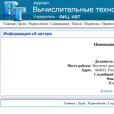
Главная
|
Цели
|
Редколлегия
|
Содержание
|
Поиск
|
Подписка
|
Правил
Информация об авторе
Новопаши
Должность
Место работы:
Институт дин
Адрес:
664033, Росси
Служебный 
Фак
E-
[
список 
Главная
|
Цели
|
Редколлегия
|
Сод