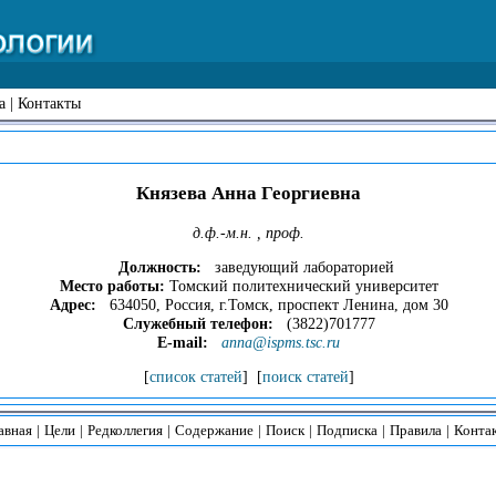
а
|
Контакты
Князева Анна Георгиевна
д.ф.-м.н. , проф.
Должность:
заведующий лабораторией
Место работы:
Томский политехнический университет
Адрес:
634050, Россия, г.Томск, проспект Ленина, дом 30
Служебный телефон:
(3822)701777
E-mail:
anna@ispms.tsc.ru
[
список статей
] [
поиск статей
]
авная
|
Цели
|
Редколлегия
|
Содержание
|
Поиск
|
Подписка
|
Правила
|
Конта