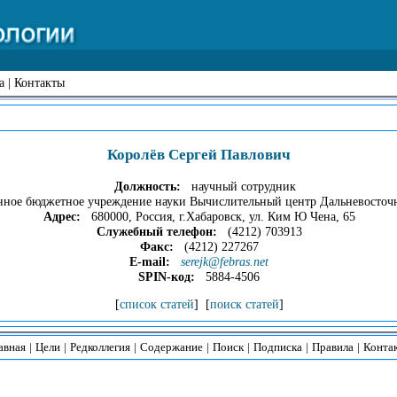
а
|
Контакты
Королёв Сергей Павлович
Должность:
научный сотрудник
нное бюджетное учреждение науки Вычислительный центр Дальневосточн
Адрес:
680000, Россия, г.Хабаровск, ул. Ким Ю Чена, 65
Служебный телефон:
(4212) 703913
Факс:
(4212) 227267
E-mail:
serejk@febras.net
SPIN-код:
5884-4506
[
список статей
] [
поиск статей
]
авная
|
Цели
|
Редколлегия
|
Содержание
|
Поиск
|
Подписка
|
Правила
|
Конта