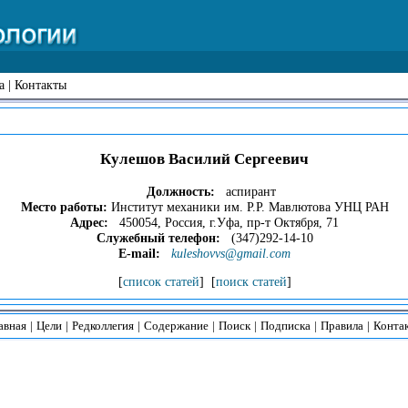
а
|
Контакты
Кулешов Василий Сергеевич
Должность:
аспирант
Место работы:
Институт механики им. Р.Р. Мавлютова УНЦ РАН
Адрес:
450054, Россия, г.Уфа, пр-т Октября, 71
Служебный телефон:
(347)292-14-10
E-mail:
kuleshovvs@gmail.com
[
список статей
] [
поиск статей
]
авная
|
Цели
|
Редколлегия
|
Содержание
|
Поиск
|
Подписка
|
Правила
|
Конта