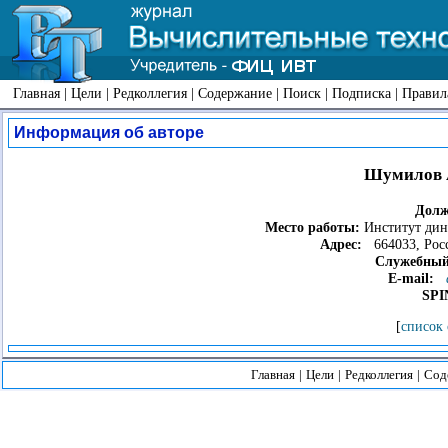
Главная
|
Цели
|
Редколлегия
|
Содержание
|
Поиск
|
Подписка
|
Правил
Информация об авторе
Шумилов 
Долж
Место работы:
Институт дин
Адрес:
664033, Росси
Служебный
E-mail:
SPI
[
список 
Главная
|
Цели
|
Редколлегия
|
Сод