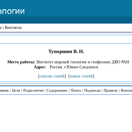
а
|
Контакты
Тупоршин В. Н.
Место работы:
Институт морской геологии и геофизики ДВО РАН
Адрес:
Россия, г.Южно-Сахалинск
[
список статей
] [
поиск статей
]
авная
|
Цели
|
Редколлегия
|
Содержание
|
Поиск
|
Подписка
|
Правила
|
Конта