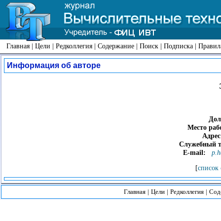
Главная
|
Цели
|
Редколлегия
|
Содержание
|
Поиск
|
Подписка
|
Правил
Информация об авторе
Дол
Место раб
Адрес
Служебный т
E-mail:
p.h
[
список 
Главная
|
Цели
|
Редколлегия
|
Сод