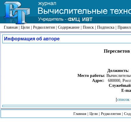
Главная
|
Цели
|
Редколлегия
|
Содержание
|
Поиск
|
Подписка
|
Правил
Информация об авторе
Пересветов
Должность:
Место работы:
Вычислительн
Адрес:
680000, Росси
Служебный 
E-mai
[
список 
Главная
|
Цели
|
Редколлегия
|
Сод