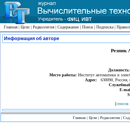
Главная
|
Цели
|
Редколлегия
|
Содержание
|
Поиск
|
Подписка
|
Правил
Информация об авторе
Резник 
Должность
Место работы:
Институт автоматики и элект
Адрес:
630090, Россия, 
Служебный
E-mai
S
[
список 
Главная
|
Цели
|
Редколлегия
|
Сод