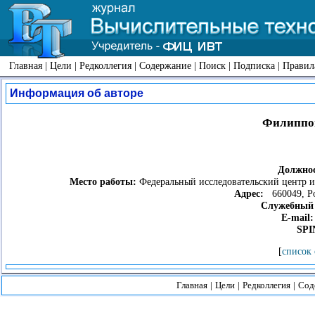
Главная
|
Цели
|
Редколлегия
|
Содержание
|
Поиск
|
Подписка
|
Правил
Информация об авторе
Филиппо
Должнос
Место работы:
Федеральный исследовательский центр 
Адрес:
660049, Рос
Служебный 
E-mail:
SPI
[
список 
Главная
|
Цели
|
Редколлегия
|
Сод