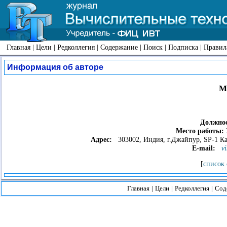
Главная
|
Цели
|
Редколлегия
|
Содержание
|
Поиск
|
Подписка
|
Правил
Информация об авторе
М
Должнос
Место работы:
Адрес:
303002, Индия, г.Джайпур, SP-1 Ка
E-mail:
v
[
список 
Главная
|
Цели
|
Редколлегия
|
Сод