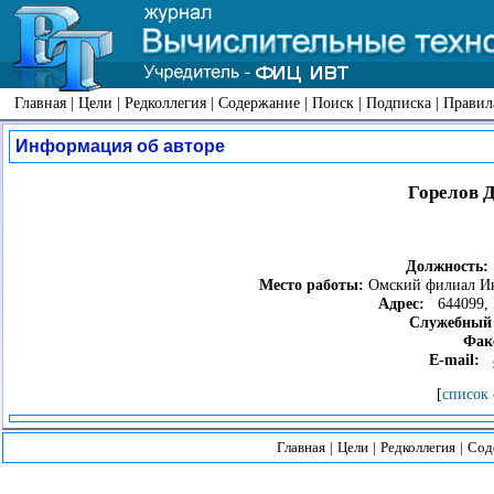
Главная
|
Цели
|
Редколлегия
|
Содержание
|
Поиск
|
Подписка
|
Правил
Информация об авторе
Горелов 
Должность:
Место работы:
Омский филиал Инс
Адрес:
644099, Р
Служебный 
Фак
E-mail:
[
список 
Главная
|
Цели
|
Редколлегия
|
Сод