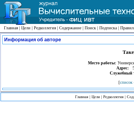
Главная
|
Цели
|
Редколлегия
|
Содержание
|
Поиск
|
Подписка
|
Правил
Информация об авторе
Так
Место работы:
Универси
Адрес:
51
Служебный 
[
список 
Главная
|
Цели
|
Редколлегия
|
Сод