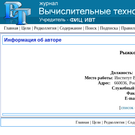
Главная
|
Цели
|
Редколлегия
|
Содержание
|
Поиск
|
Подписка
|
Правил
Информация об авторе
Рыжко
Должность:
Место работы:
Институт В
Адрес:
660036, Росс
Служебный 
Фак
E-mai
[
список 
Главная
|
Цели
|
Редколлегия
|
Сод