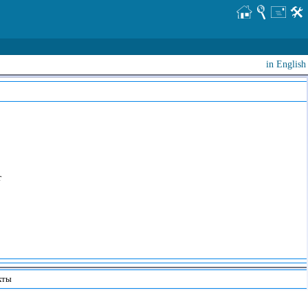
in English
т
кты