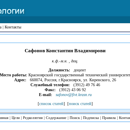
а
|
Контакты
Сафонов Константин Владимирови
к.ф.-м.н. , доц.
Должность:
доцент
Место работы:
Красноярский государственный технический университе
Адрес:
660074, Россия, г.Красноярск, ул. Киренского, 26
Служебный телефон:
(3912) 49 76 46
Факс:
(3912) 43 06 92
E-mail:
safonov@fivt.krasn.ru
[
список статей
] [
поиск статей
]
авная
|
Цели
|
Редколлегия
|
Содержание
|
Поиск
|
Подписка
|
Правила
|
Конта