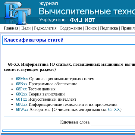
Главная
|
Цели
|
Редколлегия
|
Содержание
|
Поиск
|
Подписка
|
Правил
Классификаторы статей
68-XX Информатика {О статьях, посвященных машинным вычисл
соответствующем разделе}
68Mxx
Организация компьютерных систем
68Nxx
Программное обеспечение
68Pxx
Теория данных
68Qxx
Теория вычислений
68Txx
Искусственный интеллект
68Uxx
Информационные технологии и их приложения
68Wxx
Алгоритмы {О численных алгоритмов см.
65-XX
}
Ключевые слова