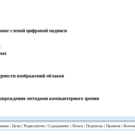
нове слепой цифровой подписи
.
мах
рности изображений облаков
повреждения методами компьютерного зрения
авная
|
Цели
|
Редколлегия
|
Содержание
|
Поиск
|
Подписка
|
Правила
|
Конта