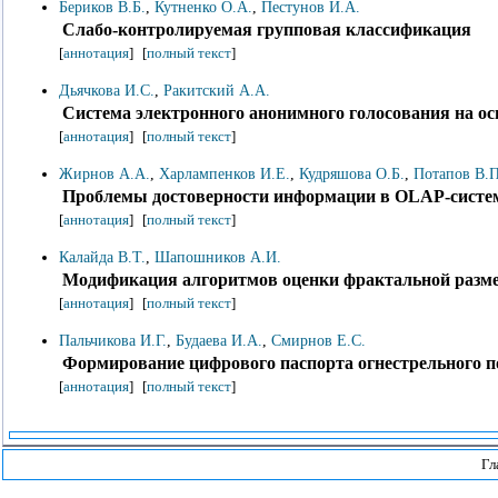
Бериков В.Б.
,
Кутненко О.А.
,
Пестунов И.А.
Слабо-контролируемая групповая классификация
[
аннотация
]
[
полный текст
]
Дьячкова И.С.
,
Ракитский А.А.
Система электронного анонимного голосования на ос
[
аннотация
]
[
полный текст
]
Жирнов А.А.
,
Харлампенков И.Е.
,
Кудряшова О.Б.
,
Потапов В.П
Проблемы достоверности информации в OLAP-систе
[
аннотация
]
[
полный текст
]
Калайда В.Т.
,
Шапошников А.И.
Модификация алгоритмов оценки фрактальной разме
[
аннотация
]
[
полный текст
]
Пальчикова И.Г.
,
Будаева И.А.
,
Смирнов Е.С.
Формирование цифрового паспорта огнестрельного 
[
аннотация
]
[
полный текст
]
Гл