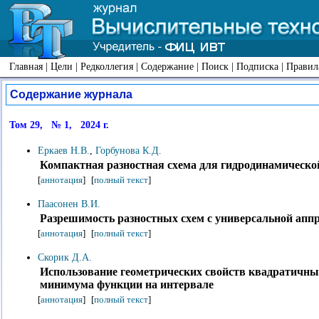
Главная
|
Цели
|
Редколлегия
|
Содержание
|
Поиск
|
Подписка
|
Правил
Содержание журнала
Том 29, № 1, 2024 г.
Еркаев Н.В.
,
Горбунова К.Д.
Компактная разностная схема для гидродинамическо
[
аннотация
]
[
полный текст
]
Паасонен В.И.
Разрешимость разностных схем с универсальной апп
[
аннотация
]
[
полный текст
]
Скорик Д.А.
Использование геометрических свойств квадратичн
минимума функции на интервале
[
аннотация
]
[
полный текст
]