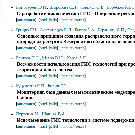
Винокуров Ю.И.
,
Широкова С.Л.
,
Ловцкая О.В.
,
Воробьев К.В.
О разработке экологической ГИС ``Природные ресурс
[
аннотация
]
[
html-файл
]
[
полный текст
]
Грицко Г.И.
,
Счастливцев Е.Л.
,
Быков А.А.
,
Баранник Л.П.
,
Овд
Основные принципы создания распределенного терри
природных ресурсов Кемеровской области на основе
[
аннотация
]
[
html-файл
]
[
полный текст
]
Есикова Т.Н.
,
Малов В.Ю.
,
Хорев А.Г.
Возможности использования ГИС технологий при пр
территориальных систем
[
аннотация
]
[
html-файл
]
[
полный текст
]
Куценогий К.П.
,
Ривин Г.С.
Мониторинг, база данных и математическое моделиро
Сибири
[
аннотация
]
[
html-файл
]
[
полный текст
]
Пуртов А.М.
,
Шапцев В.А.
Использование ГИС технологии в системе поддержки
[
аннотация
]
[
html-файл
]
[
полный текст
]