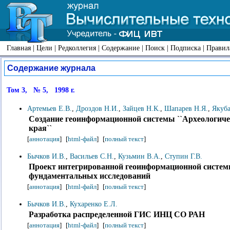
Главная
|
Цели
|
Редколлегия
|
Содержание
|
Поиск
|
Подписка
|
Правил
Содержание журнала
Том 3, № 5, 1998 г.
Артемьев Е.В.
,
Дроздов Н.И.
,
Зайцев Н.К.
,
Шапарев Н.Я.
,
Якуба
Создание геоинформационной системы ``Археологич
края``
[
аннотация
]
[
html-файл
]
[
полный текст
]
Бычков И.В.
,
Васильев С.Н.
,
Кузьмин В.А.
,
Ступин Г.В.
Проект интегрированной геоинформационной систе
фундаментальных исследований
[
аннотация
]
[
html-файл
]
[
полный текст
]
Бычков И.В.
,
Кухаренко Е.Л.
Разработка распределенной ГИС ИНЦ СО РАН
[
аннотация
]
[
html-файл
]
[
полный текст
]