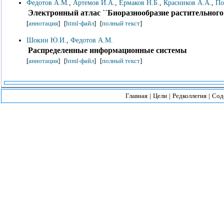
Федотов А.М.
,
Артемов И.А.
,
Ермаков Н.Б.
,
Красников А.А.
,
По
Электронный атлас ``Биоразнообразие растительного
[
аннотация
]
[
html-файл
]
[
полный текст
]
Шокин Ю.И.
,
Федотов А.М.
Распределенные информационные системы
[
аннотация
]
[
html-файл
]
[
полный текст
]
Главная
|
Цели
|
Редколлегия
|
Сод