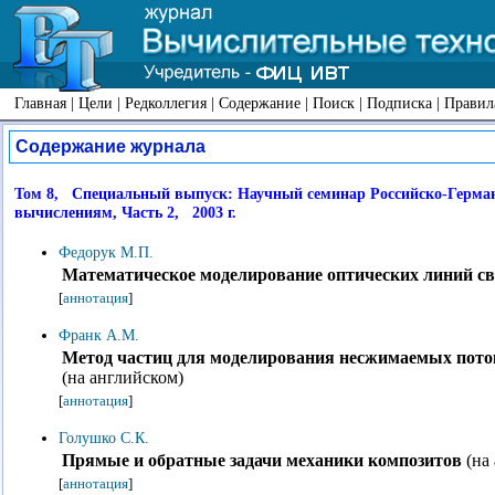
Главная
|
Цели
|
Редколлегия
|
Содержание
|
Поиск
|
Подписка
|
Правил
Содержание журнала
Том 8, Специальный выпуск: Научный семинар Российско-Герма
вычислениям, Часть 2, 2003 г.
Федорук М.П.
Математическое моделирование оптических линий свя
[
аннотация
]
Франк А.М.
Метод частиц для моделирования несжимаемых поток
(на английском)
[
аннотация
]
Голушко С.К.
Прямые и обратные задачи механики композитов
(на
[
аннотация
]