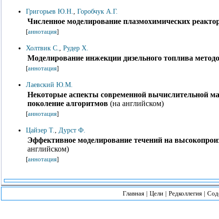
Григорьев Ю.Н.
,
Горобчук А.Г.
Численное моделирование плазмохимических реакто
[
аннотация
]
Холтвик С.
,
Рудер Х.
Моделирование инжекции дизельного топлива метод
[
аннотация
]
Лаевский Ю.М.
Некоторые аспекты современной вычислительной мат
поколение алгоритмов
(на английском)
[
аннотация
]
Цайзер Т.
,
Дурст Ф.
Эффективное моделирование течений на высокопро
английском)
[
аннотация
]
Главная
|
Цели
|
Редколлегия
|
Сод