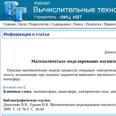
Главная
|
Цели
|
Редколлегия
|
Содержание
|
Поиск
|
Подписка
|
Правил
Информация о статье
Денисе
Математическое моделирование магнито
Описаны математические модели процессов генерации электрическо
хвоста, возникающие при наличии градиентов компонент магнитного 
ионосферу.
[
полный текст
]
Ключевые слова:
магнитосфера, атмосфера, электрическое поле, м
Библиографическая ссылка:
Денисенко В.В., Еркаев Н.В. Математическое моделирование магнитос
2009. Т. 14. № 6. С. 34-44