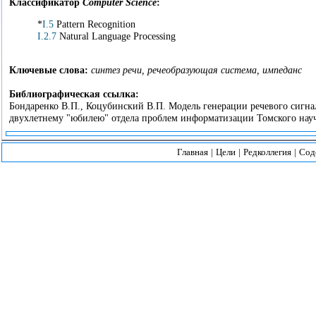
Классификатор
Computer Science
:
*
I.5
Pattern Recognition
I.2.7
Natural Language Processing
Ключевые слова:
синтез речи, речеобразующая система, импеданс
Библиографическая ссылка:
Бондаренко В.П., Коцубинский В.П. Модель генерации речевого сигна
двухлетнему "юбилею" отдела проблем информатизации Томского науч
Главная
|
Цели
|
Редколлегия
|
Сод