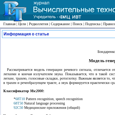
Главная
|
Цели
|
Редколлегия
|
Содержание
|
Поиск
|
Подписка
|
Правил
Информация о статье
Бондаренко
Модель гене
Рассматривается модель генерации речевого сигнала, отличается 
легкими и кончая излучателем звука. Показывается, что в такой с
легкие, трахею, голосовые складки, ротоглотку. Важным является то,
в трахеи и речеобразуещем тракте, а звук формируется практически ср
Классификатор
Msc2000
:
*
68T10
Pattern recognition, speech recognition
68T50
Natural language processing
92C50
Медицинские приложения (общий)