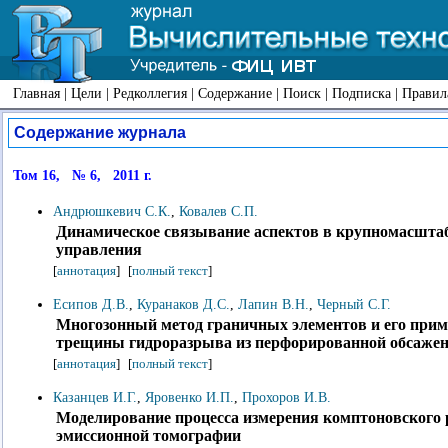
Главная
|
Цели
|
Редколлегия
|
Содержание
|
Поиск
|
Подписка
|
Правил
Содержание журнала
Том 16, № 6, 2011 г.
Андрюшкевич С.К.
,
Ковалев С.П.
Динамическое связывание аспектов в крупномасштаб
управления
[
аннотация
]
[
полный текст
]
Есипов Д.В.
,
Куранаков Д.С.
,
Лапин В.Н.
,
Черный С.Г.
Многозонный метод граничных элементов и его прим
трещины гидроразрыва из перфорированной обсаже
[
аннотация
]
[
полный текст
]
Казанцев И.Г.
,
Яровенко И.П.
,
Прохоров И.В.
Моделирование процесса измерения комптоновского 
эмиссионной томографии