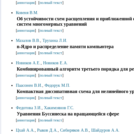
[
аннотация
]
[
полный текст
]
Ковеня В.М.
Об устойчивости схем расщепления и приближенной
систем многомерных уравнений
[
аннотация
]
[
полный текст
]
Мазалов В.В.
,
Трухина Л.И.
n-Ядро и распределение памяти компьютера
[
аннотация
]
[
полный текст
]
Новиков А.Е.
,
Новиков Е.А.
Комбинированный алгоритм третьего порядка для ре
[
аннотация
]
[
полный текст
]
Паасонен В.И.
,
Федорук М.П.
Компактная диссипативная схема для нелинейного 
[
аннотация
]
[
полный текст
]
Федотова З.И.
,
Хакимзянов Г.С.
Уравнения Буссинеска на вращающейся сфере
[
аннотация
]
[
полный текст
]
Цхай А.А.
,
Рыков Д.А.
,
Сибиряков А.В.
,
Шайдуров А.А.