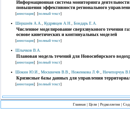
Информационная система мониторинга деятельности 
повышения эффективности регионального управлен
[
аннотация
]
[
полный текст
]
Шершнёв А.А.
,
Кудрявцев А.Н.
,
Бондарь Е.А.
Численное моделирование сверхзвукового течения га
основе кинетических и континуальных моделей
[
аннотация
]
[
полный текст
]
Шлычков В.А.
Плановая модель течений для Новосибирского водо
[
аннотация
]
[
полный текст
]
Шокин Ю.И.
,
Москвичев В.В.
,
Ноженкова Л.Ф.
,
Ничепорчук В.
Кризисные базы данных для управления территори
[
аннотация
]
[
полный текст
]
Главная
|
Цели
|
Редколлегия
|
Сод