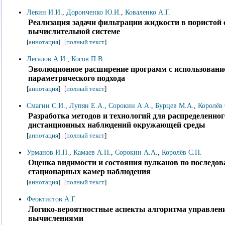
Левин И.И.
,
Доронченко Ю.И.
,
Коваленко А.Г.
Реализация задачи фильтрации жидкости в пористой 
вычислительной системе
[
аннотация
]
[
полный текст
]
Легалов А.И.
,
Косов П.В.
Эволюционное расширение программ с использовани
параметрического подхода
[
аннотация
]
[
полный текст
]
Смагин С.И.
,
Лупян Е.А.
,
Сорокин А.А.
,
Бурцев М.А.
,
Королёв 
Разработка методов и технологий для распределенно
дистанционных наблюдений окружающей среды
[
аннотация
]
[
полный текст
]
Урманов И.П.
,
Камаев А.Н.
,
Сорокин А.А.
,
Королёв С.П.
Оценка видимости и состояния вулканов по последо
стационарных камер наблюдения
[
аннотация
]
[
полный текст
]
Феоктистов А.Г.
Логико-вероятностные аспекты алгоритма управлен
вычислениями