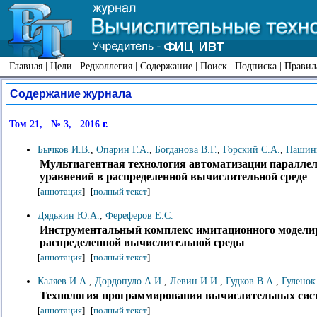
Главная
|
Цели
|
Редколлегия
|
Содержание
|
Поиск
|
Подписка
|
Правил
Содержание журнала
Том 21, № 3, 2016 г.
Бычков И.В.
,
Опарин Г.А.
,
Богданова В.Г.
,
Горский С.А.
,
Пашин
Мультиагентная технология автоматизации паралле
уравнений в распределенной вычислительной среде
[
аннотация
]
[
полный текст
]
Дядькин Ю.А.
,
Фереферов Е.С.
Инструментальный комплекс имитационного модели
распределенной вычислительной среды
[
аннотация
]
[
полный текст
]
Каляев И.А.
,
Дордопуло А.И.
,
Левин И.И.
,
Гудков В.А.
,
Гуленок
Технология программирования вычислительных сист
[
аннотация
]
[
полный текст
]