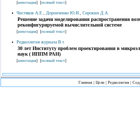
[
аннотация
]
[
полный текст
]
Чистяков А.Е.
,
Доронченко Ю.И.
,
Сорокин Д.А.
Решение задачи моделирования распространения воз
реконфигурируемой вычислительной системе
[
аннотация
]
[
полный текст
]
Редколлегия журнала В.т.
30 лет Институту проблем проектирования в микроэ
наук ( ИППМ РАН)
[
аннотация
]
[
полный текст
]
Главная
|
Цели
|
Редколлегия
|
Сод