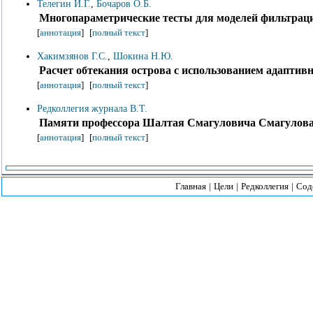
Телегин И.Г.
,
Бочаров О.Б.
Многопараметрические тесты для моделей фильтрац
[
аннотация
]
[
полный текст
]
Хакимзянов Г.С.
,
Шокина Н.Ю.
Расчет обтекания острова с использованием адаптив
[
аннотация
]
[
полный текст
]
Редколлегия журнала В.Т.
Памяти профессора Шалтая Смагуловича Смагулова 
[
аннотация
]
[
полный текст
]
Главная
|
Цели
|
Редколлегия
|
Сод