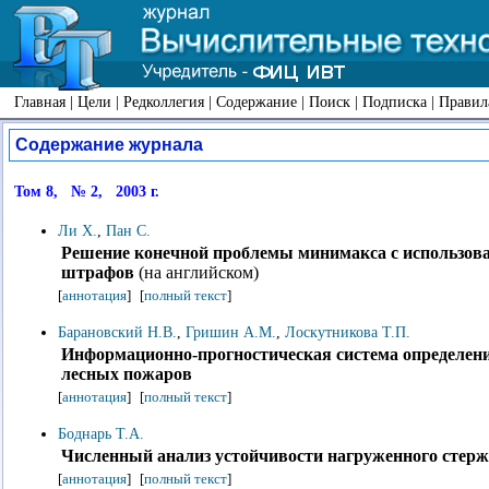
Главная
|
Цели
|
Редколлегия
|
Содержание
|
Поиск
|
Подписка
|
Правил
Содержание журнала
Том 8, № 2, 2003 г.
Ли Х.
,
Пан С.
Решение конечной проблемы минимакса с использова
штрафов
(на английском)
[
аннотация
]
[
полный текст
]
Барановский Н.В.
,
Гришин А.М.
,
Лоскутникова Т.П.
Информационно-прогностическая система определен
лесных пожаров
[
аннотация
]
[
полный текст
]
Боднарь Т.А.
Численный анализ устойчивости нагруженного стерж
[
аннотация
]
[
полный текст
]