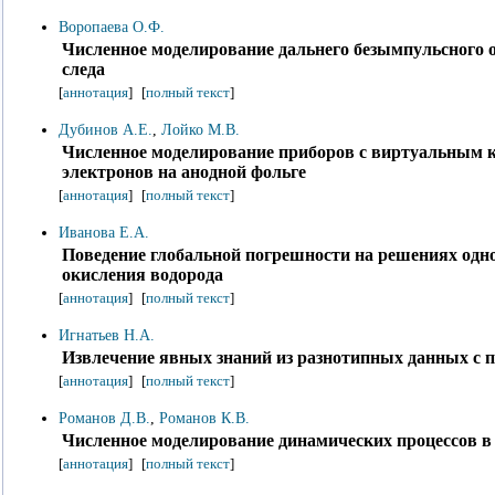
Воропаева О.Ф.
Численное моделирование дальнего безымпульсного 
следа
[
аннотация
]
[
полный текст
]
Дубинов А.Е.
,
Лойко М.В.
Численное моделирование приборов с виртуальным к
электронов на анодной фольге
[
аннотация
]
[
полный текст
]
Иванова Е.А.
Поведение глобальной погрешности на решениях одн
окисления водорода
[
аннотация
]
[
полный текст
]
Игнатьев Н.А.
Извлечение явных знаний из разнотипных данных с
[
аннотация
]
[
полный текст
]
Романов Д.В.
,
Романов К.В.
Численное моделирование динамических процессов в
[
аннотация
]
[
полный текст
]