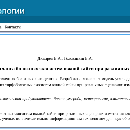
а
|
Контакты
Дюкарев Е.А., Головацкая Е.А.
аланса болотных экосистем южной тайги при различных
азличных болотных фитоценозах. Разработана локальная модель углерод
тия торфоболотных экосистем южной тайги при различных сценариях изм
иологическая продуктивность, баланс углерода, метеорология, климатоло
олотных экосистем южной тайги при различных сценариях изменения кли
ченых по вычислительно-информационным технологиям для наук об окру