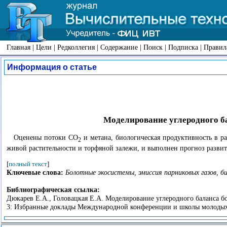
Главная
|
Цели
|
Редколлегия
|
Содержание
|
Поиск
|
Подписка
|
Правил
Информация о статье
Моделирование углеродного б
Оценены потоки СО
и метана, биологическая продуктивность в р
2
живой растительности и торфяной залежи, и выполнен прогноз разви
[
полный текст
]
Ключевые слова:
Болотные экосистемы, эмиссия парниковых газов, б
Библиографическая ссылка:
Дюкарев Е.А., Головацкая Е.А. Моделирование углеродного баланса б
3: Избранные доклады Международной конференции и школы молодых у