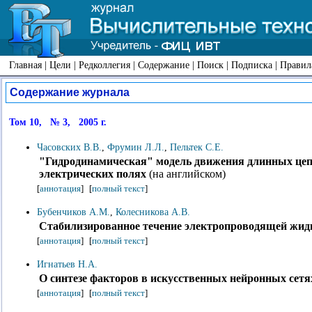
Главная
|
Цели
|
Редколлегия
|
Содержание
|
Поиск
|
Подписка
|
Правил
Содержание журнала
Том 10, № 3, 2005 г.
Часовских В.В.
,
Фрумин Л.Л.
,
Пельтек С.Е.
"Гидродинамическая" модель движения длинных це
электрических полях
(на английском)
[
аннотация
]
[
полный текст
]
Бубенчиков А.М.
,
Колесникова А.В.
Стабилизированное течение электропроводящей жидк
[
аннотация
]
[
полный текст
]
Игнатьев Н.А.
О синтезе факторов в искусственных нейронных сетя
[
аннотация
]
[
полный текст
]