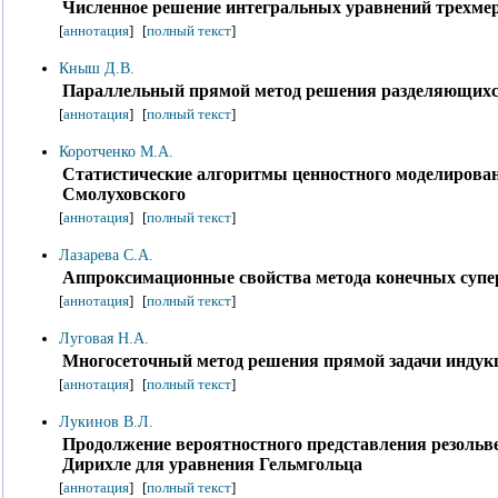
Численное решение интегральных уравнений трехмер
[
аннотация
]
[
полный текст
]
Кныш Д.В.
Параллельный прямой метод решения разделяющихс
[
аннотация
]
[
полный текст
]
Коротченко М.А.
Статистические алгоритмы ценностного моделирова
Смолуховского
[
аннотация
]
[
полный текст
]
Лазарева С.А.
Аппроксимационные свойства метода конечных супе
[
аннотация
]
[
полный текст
]
Луговая Н.А.
Многосеточный метод решения прямой задачи индук
[
аннотация
]
[
полный текст
]
Лукинов В.Л.
Продолжение вероятностного представления резольв
Дирихле для уравнения Гельмгольца
[
аннотация
]
[
полный текст
]