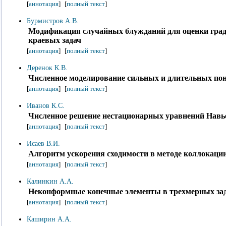
[
аннотация
]
[
полный текст
]
Бурмистров А.В.
Модификация случайных блужданий для оценки град
краевых задач
[
аннотация
]
[
полный текст
]
Деренок К.В.
Численное моделирование сильных и длительных по
[
аннотация
]
[
полный текст
]
Иванов К.С.
Численное решение нестационарных уравнений Навь
[
аннотация
]
[
полный текст
]
Исаев В.И.
Алгоритм ускорения сходимости в методе коллокаци
[
аннотация
]
[
полный текст
]
Калинкин А.А.
Неконформные конечные элементы в трехмерных зад
[
аннотация
]
[
полный текст
]
Каширин А.А.