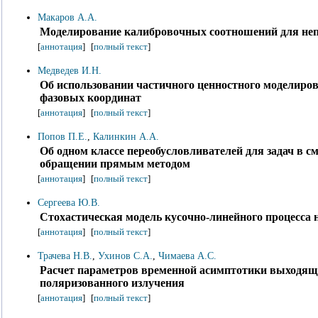
Макаров А.А.
Моделирование калибровочных соотношений для не
[
аннотация
]
[
полный текст
]
Медведев И.Н.
Об использовании частичного ценностного моделиро
фазовых координат
[
аннотация
]
[
полный текст
]
Попов П.Е.
,
Калинкин А.А.
Об одном классе переобусловливателей для задач в с
обращении прямым методом
[
аннотация
]
[
полный текст
]
Сергеева Ю.В.
Стохастическая модель кусочно-линейного процесса 
[
аннотация
]
[
полный текст
]
Трачева Н.В.
,
Ухинов С.А.
,
Чимаева А.С.
Расчет параметров временной асимптотики выходяще
поляризованного излучения
[
аннотация
]
[
полный текст
]