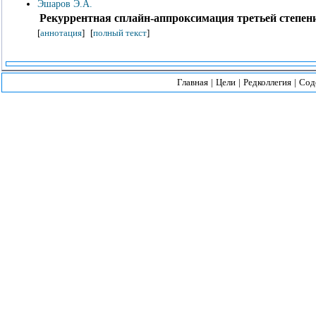
Эшаров Э.А.
Рекуррентная сплайн-аппроксимация третьей степен
[
аннотация
]
[
полный текст
]
Главная
|
Цели
|
Редколлегия
|
Сод