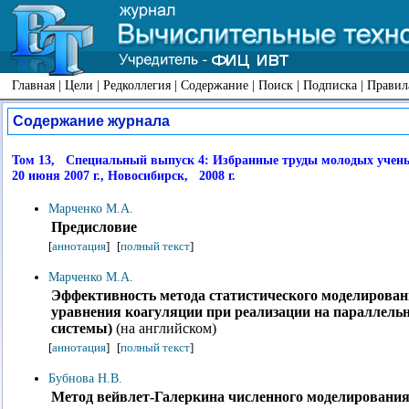
Главная
|
Цели
|
Редколлегия
|
Содержание
|
Поиск
|
Подписка
|
Правил
Содержание журнала
Том 13, Специальный выпуск 4: Избранные труды молодых учены
20 июня 2007 г., Новосибирск, 2008 г.
Марченко М.А.
Предисловие
[
аннотация
]
[
полный текст
]
Марченко М.А.
Эффективность метода статистического моделирован
уравнения коагуляции при реализации на параллел
системы)
(на английском)
[
аннотация
]
[
полный текст
]
Бубнова Н.В.
Метод вейвлет-Галеркина численного моделировани