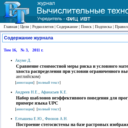
Главная
|
Цели
|
Редколлегия
|
Содержание
|
Поиск
|
Подписка
|
Правил
Содержание журнала
Том 16, № 3, 2011 г.
Акуме Д.
Сравнение стоимостной меры риска и условного мат
хвоста распределения при условии ограниченного в
английском)
[
аннотация
]
[
полный текст
]
Андреев Н.Е.
,
Афанасьев К.Е.
Набор шаблонов неэффективного поведения для про
примере языка UPC
[
аннотация
]
[
полный текст
]
Елтышева Е.Ю.
,
Фионов А.Н.
Построение стегосистемы на базе растровых изображ