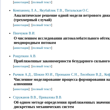
[
аннотация
]
[
полный текст
]
Компаниец Л.А.
,
Якубайлик Т.В.
,
Питальская О.С.
Аналитическое решение одной модели ветрового дви
(трехмерный случай)
[
аннотация
]
[
полный текст
]
Пинчуков В.И.
О численном исследовании автоколебательного обте
неоднородным потоком
[
аннотация
]
[
полный текст
]
Рощупкин А.В.
Приближенные закономерности безударного сильного
[
аннотация
]
[
полный текст
]
Рычков А.Д.
,
Шокин Ю.И.
,
Пронькин С.Н.
,
Лисейкин В.Д.
,
Коф
Численное моделирование процесса формирования на
алюминия
[
аннотация
]
[
полный текст
]
Стружанов В.В.
,
Привалова В.В.
Об одном методе определения приближенных значени
дискретных механических систем