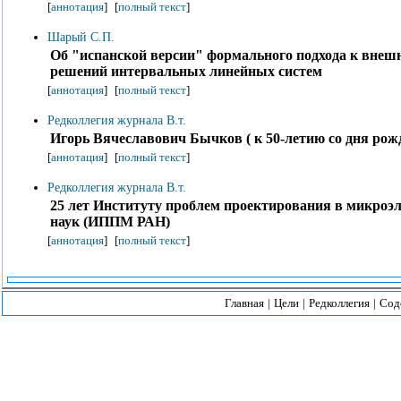
[
аннотация
]
[
полный текст
]
Шарый С.П.
Об "испанской версии" формального подхода к вне
решений интервальных линейных систем
[
аннотация
]
[
полный текст
]
Редколлегия журнала В.т.
Игорь Вячеславович Бычков ( к 50-летию со дня рож
[
аннотация
]
[
полный текст
]
Редколлегия журнала В.т.
25 лет Институту проблем проектирования в микроэ
наук (ИППМ РАН)
[
аннотация
]
[
полный текст
]
Главная
|
Цели
|
Редколлегия
|
Сод