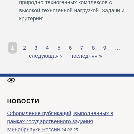
природно-техногенных комплексов с
высокой техногенной нагрузкой. Задачи и
критерии:
1
2
3
4
5
6
7
8
9
…
С
следующая ›
последняя »
т
р
а
н
и
НОВОСТИ
ц
Оформление публикаций, выполненных в
ы
рамках государственного задания
Минобрнауки России
24.02.25