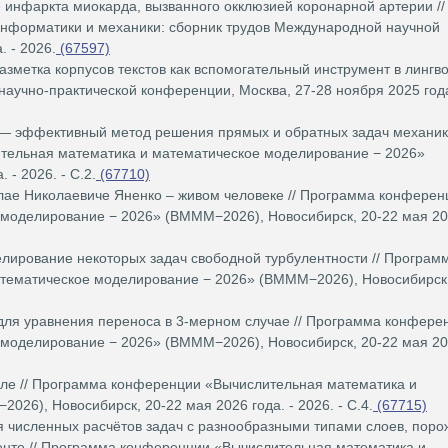
инфаркта миокарда, вызванного окклюзией коронарной артерии //
информатики и механики: сборник трудов Международной научной
 - 2026.
(67597)
зметка корпусов текстов как вспомогательный инструмент в лингв
научно-практической конференции, Москва, 27-28 ноября 2025 года.
 эффективный метод решения прямых и обратных задач механи
ительная математика и математическое моделирование − 2026»
- 2026. - С.2.
(67710)
ае Николаевиче Яненко – живом человеке // Программа конферен
моделирование − 2026» (ВМММ−2026), Новосибирск, 20-22 мая 202
ирование некоторых задач свободной турбулентности // Програм
тематическое моделирование − 2026» (ВМММ−2026), Новосибирск,
для уравнения переноса в 3-мерном случае // Программа конфере
моделирование − 2026» (ВМММ−2026), Новосибирск, 20-22 мая 202
ле // Программа конференции «Вычислительная математика и
26), Новосибирск, 20-22 мая 2026 года. - 2026. - С.4.
(67715)
численных расчётов задач с разнообразными типами слоев, пор
те // Программа конференции «Вычислительная математика и