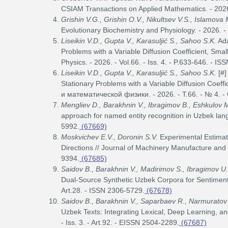
CSIAM Transactions on Applied Mathematics. - 2026.
Grishin V.G., Grishin O.V., Nikultsev V.S., Islamova
Evolutionary Biochemistry and Physiology. - 2026. -
Liseikin V.D., Gupta V., Karasuljić S., Sahoo S.K.
Ada
Problems with a Variable Diffusion Coefficient, Sm
Physics. - 2026. - Vol.66. - Iss. 4. - P.633-646. - 
Liseikin V.D., Gupta V., Karasuljić S., Sahoo S.K.
[#]
Stationary Problems with a Variable Diffusion Coe
и математической физики. - 2026. - Т.66. - № 4. -
Mengliev D., Barakhnin V., Ibragimov B., Eshkulov 
approach for named entity recognition in Uzbek lang
5992.
(67669)
Moskvichev E.V., Doronin S.V.
Experimental Estimate
Directions // Journal of Machinery Manufacture and R
9394.
(67685)
Saidov B., Barakhnin V., Madirimov S., Ibragimov U
Dual-Source Synthetic Uzbek Corpora for Sentiment An
Art.28. - ISSN 2306-5729.
(67678)
Saidov B., Barakhnin V., Saparbaev R., Narmuratov 
Uzbek Texts: Integrating Lexical, Deep Learning, an
- Iss. 3. - Art.92. - EISSN 2504-2289.
(67687)