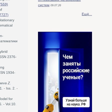
7559)
систем
09.07.26
of
Ещё...
7727)
tationary
ematical
on-
 математики
ybrid
EISSN 2376-
ing
ISSN 1934-
aeva Z.
 - Iss. 2. -
odel for
. - Vol.10.