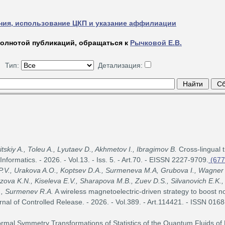
ия, использование ЦКП и указание аффилиации
полнотой публикаций, обращаться к
Рычковой Е.В.
Тип:
Детализация:
skiy A., Toleu A., Lyutaev D., Akhmetov I., Ibragimov В.
Cross-lingual t
formatics. - 2026. - Vol.13. - Iss. 5. - Art.70. - EISSN 2227-9709.
(677
V., Urakova A.O., Koptsev D.A., Surmeneva M.A, Grubova I., Wagner 
zova K.N., Kiseleva E.V., Sharapova M.B., Zuev D.S., Silvanovich E.K.,
., Surmenev R.A.
A wireless magnetoelectric-driven strategy to boost n
rnal of Controlled Release. - 2026. - Vol.389. - Art.114421. - ISSN 0168
al Symmetry Transformations of Statistics of the Quantum Fluids of L