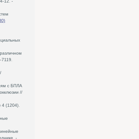
4-12. -
стем
30)
оциальных
 различном
-7119.
/
иям с БПЛА
окклюзии //
 4 (1204).
ьные
инейные
днике. -