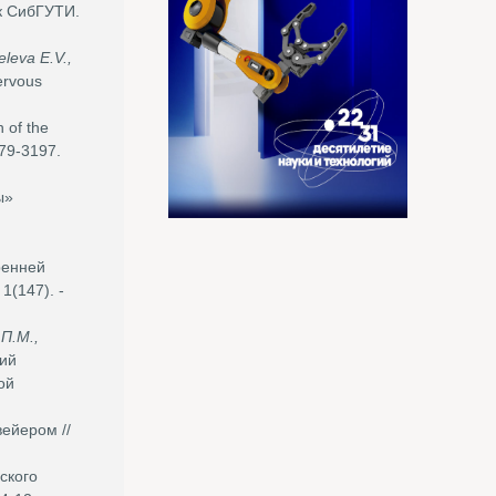
ик СибГУТИ.
eleva E.V.,
ervous
 of the
079-3197.
ы»
ренней
1(147). -
П.М.,
ий
ой
ейером //
ского