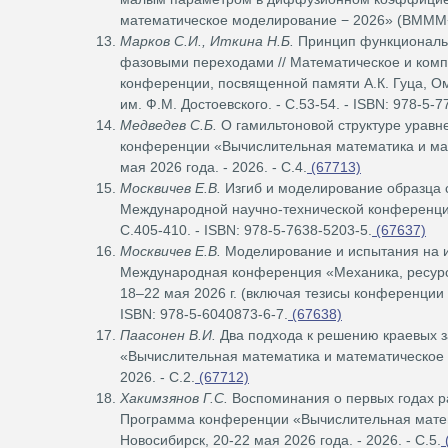
математическое моделирование − 2026» (ВМММ−20
Марков С.И., Иткина Н.Б.
Принцип функциональн
фазовыми переходами // Математическое и комп
конференции, посвященной памяти А.К. Гуца, Омс
им. Ф.М. Достоевского. - С.53-54. - ISBN: 978-5-7
Медведев С.Б.
О гамильтоновой структуре уравн
конференции «Вычислительная математика и ма
мая 2026 года. - 2026. - С.4.
(67713)
Москвичев Е.В.
Изгиб и моделирование образца с
Международной научно-технической конференции, 
С.405-410. - ISBN: 978-5-7638-5203-5.
(67637)
Москвичев Е.В.
Моделирование и испытания на из
Международная конференция «Механика, ресурс и
18–22 мая 2026 г. (включая тезисы конференции 1
ISBN: 978-5-6040873-6-7.
(67638)
Паасонен В.И.
Два подхода к решению краевых з
«Вычислительная математика и математическое 
2026. - С.2.
(67712)
Хакимзянов Г.С.
Воспоминания о первых годах ра
Программа конференции «Вычислительная мате
Новосибирск, 20-22 мая 2026 года. - 2026. - С.5.