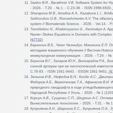
Saidov B.R., Barakhnin V.B.
Software System for Hy
- 2026. - Т.20. - № 1. - С.23-38. - ISSN 1998-6920.
Sharapova M.B., Amelina K.A., Kazakova L.I., Ilchib
Sukhorukov G.B., Romashchenko A.V.
The olfactory
system // Biomaterials Science. - 2026. - Vol.14. -
Temirbekov N., Khakimzyanov G., Kerimakyn A.
Appl
Navier–Stokes Equations in Domains with Complex Bo
(67732)
Барахнин В.Б., Чжао Чжэньдун, Мачикина Е.П.
Оп
методами машинного обучения // Вестник Новоси
межкультурная коммуникация. - 2026. - Т.24. - № 
Борисов В.Г., Захаров Ю.Н., Виноградов Р.А., Бо
сонной артерии при ее патологической извитости 
С.78-83. - ISSN 1561-9443. - EISSN 1561-9451.
(6
Зеньков И.В., Нефедов Б.Н., Конде А.С., Дмитри
Федоров А.Б., Веретенова Т.А., Афанасов В.И.
И
природного ландшафта в ходе угледобывающего п
Народной Республике // Уголь. - 2026. - № 1 (1201
Корсун А.В., Сущенко С.П., Шкуркин А.С.
Оптимиз
Вычислительные технологии. - 2026. - Т.31. - № 1
Куприянов А.Н., Шарнина Е.С., Куприянов О.А., 