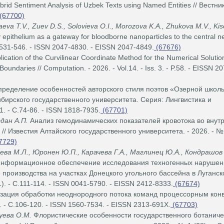
brid Sentiment Analysis of Uzbek Texts using Named Entities // Вестн
(67700)
aeva T.V., Zuev D.S., Solovieva O.I., Morozova K.A., Zhukova M.V., Kis
 epithelium as a gateway for bloodborne nanoparticles to the central n
 P.531-546. - ISSN 2047-4830. - EISSN 2047-4849.
(67676)
ication of the Curvilinear Coordinate Method for the Numerical Solution
undaries // Computation. - 2026. - Vol.14. - Iss. 3. - P.58. - EISSN 2
ределение особенностей авторского стиля поэтов «Озерной школ
бирского государственного университета. Серия: Лингвистика и
1. - С.74-86. - ISSN 1818-7935.
(67701)
гдан А.П.
Анализ гемодинамических показателей кровотока во внут
// Известия Алтайского государственного университета. - 2026. - № 
7729)
ева М.Л., Юронен Ю.П., Карачева Г.А., Маглинец Ю.А., Кондрашов 
нформационное обеспечение исследования техногенных нарушен
роизводства на участках Донецкого угольного бассейна в Луганск
). - С.111-114. - ISSN 0041-5790. - EISSN 2412-8333.
(67674)
ация обработки неоднородного потока команд процессорным конв
. - С.106-120. - ISSN 1560-7534. - EISSN 2313-691X.
(67703)
Зуева О.М.
Флористические особенности государственного ботаниче