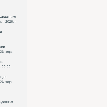
одидактике
 - 2026. -
ки
ции
6 года. -
ма
 20-22
нции
6 года. -
ожденных