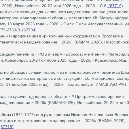
26), Новосибирск, 20-22 мая 2026 года. - 2026. - С.6.
(67719)
ой декомпозиции для численного моделирования процесса тепло
ьютерное моделирование: сборник материалов XIII Международно
к, 13 марта 2026 года. - 2026. - Омск: Омский государственный у
779-2769-9.
(67734)
ений гидродинамики в криволинейных координатах // Программа
тематическое моделирование − 2026» (ВМММ−2026), Новосибирск,
эндвич-панели из TPMS ячеек // «Борисовские чтения»: Материал
Красноярск, 23-24 октября 2025 года. - 2026. - Красноярск: Изд. 
гиб образцов сэндвич-панели из ячеек на основе «примитива Шва
 диагностика материалов и конструкций»: сб. материалов, Екатер
5-19 декабря 2025 года). - 2026. - Екатеринбург: ИМАШ УрО РАН. -
адач в кусочно-однородных областях // Программа конференции
моделирование − 2026» (ВМММ−2026), Новосибирск, 20-22 мая 202
боты (1972-1977) под руководством Николая Николаевича Яненко 
матика и математическое моделирование − 2026» (ВМММ−2026),
(67718)