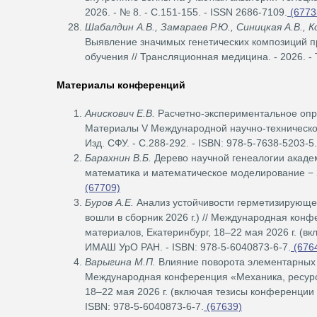
2026. - № 8. - С.151-155. - ISSN 2686-7109.
(6773
Шабалдин А.В., Замараев Р.Ю., Синицкая А.В., К
Выявление значимых генетических композиций п
обучения // Трансляционная медицина. - 2026. - Т
Материалы конференций
Анискович Е.В.
Расчетно-экспериментальное опре
Материалы V Международной научно-технической 
Изд. СФУ. - С.288-292. - ISBN: 978-5-7638-5203-5.
Барахнин В.Б.
Дерево научной генеалогии академ
математика и математическое моделирование − 2
(67709)
Буров А.Е.
Анализ устойчивости герметизирующег
вошли в сборник 2026 г.) // Международная конф
материалов, Екатеринбург, 18–22 мая 2026 г. (вк
ИМАШ УрО РАН. - ISBN: 978-5-6040873-6-7.
(676
Варыгина М.П.
Влияние поворота элементарных я
Международная конференция «Механика, ресурс и
18–22 мая 2026 г. (включая тезисы конференции 1
ISBN: 978-5-6040873-6-7.
(67639)