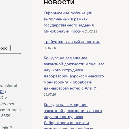
НОВОСТИ
Оформление публикаций,
выполненных в рамках
государственного задания
Минобрнауки России
24.02.25
Требуется главный энергетик
29.07.26
Конкурс на замещение
вакантной должности младшего
научного сотрудника
лаборатории аэрокосмического
мониторинга и обработки
ransfer of
данных (совместно с АлтГУ)
02)
15.07.26
D.V.,
 Ibraeva
Конкурс на замещение
ose-to-brain
вакантной должности главного
-3659. -
научного сотрудника
Лаборатории анализа и
ight //
оптимизации нелинейных