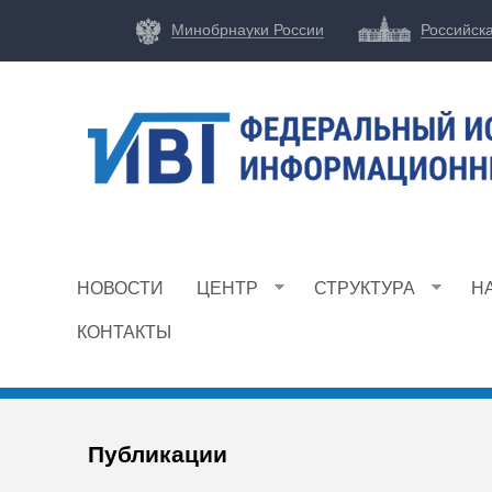
Минобрнауки России
Российск
Ф
И
НОВОСТИ
ЦЕНТР
СТРУКТУРА
Н
Ц
И
КОНТАКТЫ
В
Т
Публикации