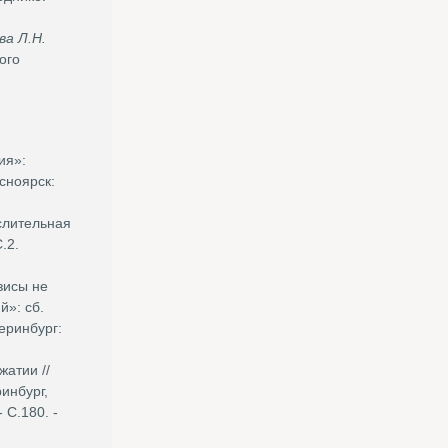
ва Л.Н.
ого
ия»:
сноярск:
слительная
.2.
зисы не
й»: сб.
еринбург:
атии //
инбург,
 С.180. -