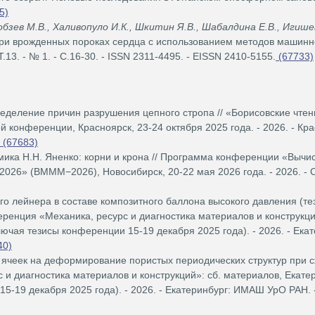
5)
обзев М.В., Халивопуло И.К., Шкитин Я.В., Шабалдина Е.В., Игише
ри врожденных пороках сердца с использованием методов машинн
.13. - № 1. - С.16-30. - ISSN 2311-4495. - EISSN 2410-5155.
(67733)
деление причин разрушения цепного стропа // «Борисовские чтен
конференции, Красноярск, 23-24 октября 2025 года. - 2026. - Кра
(67683)
ика Н.Н. Яненко: корни и крона // Программа конференции «Вычи
026» (ВМММ−2026), Новосибирск, 20-22 мая 2026 года. - 2026. - С
о лейнера в составе композитного баллона высокого давления (те
еренция «Механика, ресурс и диагностика материалов и конструкци
лючая тезисы конференции 15-19 декабря 2025 года). - 2026. - Екат
40)
чеек на деформирование пористых периодических структур при сж
 диагностика материалов и конструкций»: сб. материалов, Екатер
5-19 декабря 2025 года). - 2026. - Екатеринбург: ИМАШ УрО РАН. -