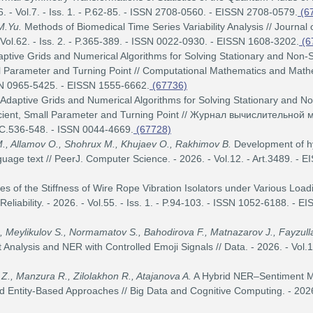
 - Vol.7. - Iss. 1. - P.62-85. - ISSN 2708-0560. - EISSN 2708-0579.
(6
 M.Yu.
Methods of Biomedical Time Series Variability Analysis // Journal 
 Vol.62. - Iss. 2. - P.365-389. - ISSN 0022-0930. - EISSN 1608-3202.
(6
ptive Grids and Numerical Algorithms for Solving Stationary and Non-S
all Parameter and Turning Point // Computational Mathematics and Math
ISSN 0965-5425. - EISSN 1555-6662.
(67736)
 Adaptive Grids and Numerical Algorithms for Solving Stationary and N
fficient, Small Parameter and Turning Point // Журнал вычислительной
 С.536-548. - ISSN 0044-4669.
(67728)
M., Allamov O., Shohrux M., Khujaev O., Rakhimov B.
Development of h
uage text // PeerJ. Computer Science. - 2026. - Vol.12. - Art.3489. - 
s of the Stiffness of Wire Rope Vibration Isolators under Various Load
eliability. - 2026. - Vol.55. - Iss. 1. - P.94-103. - ISSN 1052-6188. - E
., Meylikulov S., Normamatov S., Bahodirova F., Matnazarov J., Fayzull
alysis and NER with Controlled Emoji Signals // Data. - 2026. - Vol.11.
Z., Manzura R., Zilolakhon R., Atajanova A.
A Hybrid NER–Sentiment M
d Entity-Based Approaches // Big Data and Cognitive Computing. - 2026