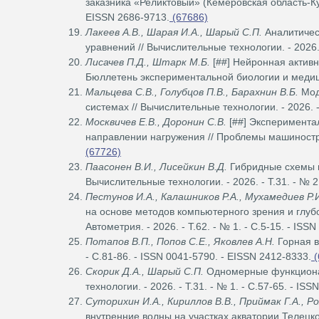
заказника «Реликтовый» (Кемеровская область-Кузб
EISSN 2686-9713.
(67686)
Лакеев А.В., Шарая И.А., Шарый С.П.
Аналитичес
уравнений // Вычислительные технологии. - 2026. 
Лисачев П.Д., Штарк М.Б.
[##] Нейронная активно
Бюллетень экспериментальной биологии и медицины
Мальцева С.В., Голубцов П.В., Барахнин В.Б.
Мод
системах // Вычислительные технологии. - 2026. - 
Москвичев Е.В., Доронин С.В.
[##] Эксперимента
направлении нагружения // Проблемы машинострое
(67726)
Паасонен В.И., Лисейкин В.Д.
Гибридные схемы н
Вычислительные технологии. - 2026. - Т.31. - № 2
Пестунов И.А., Калашников Р.А., Мухамедиев Р.
на основе методов компьютерного зрения и глубо
Автометрия. - 2026. - Т.62. - № 1. - С.5-15. - ISS
Потапов В.П., Попов С.Е., Яковлев А.Н.
Горная в
- С.81-86. - ISSN 0041-5790. - EISSN 2412-8333.
(
Скорик Д.А., Шарый С.П.
Одномерные функционал
технологии. - 2026. - Т.31. - № 1. - С.57-65. - IS
Суторихин И.А., Кириллов В.В., Приймак Г.А., Р
внутренние волны на участках акватории Телецк