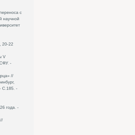
переноса с
й научной
ниверситет
 20-22
ы V
СФУ. -
рца» //
инбург,
 С.185. -
6 года. -
//