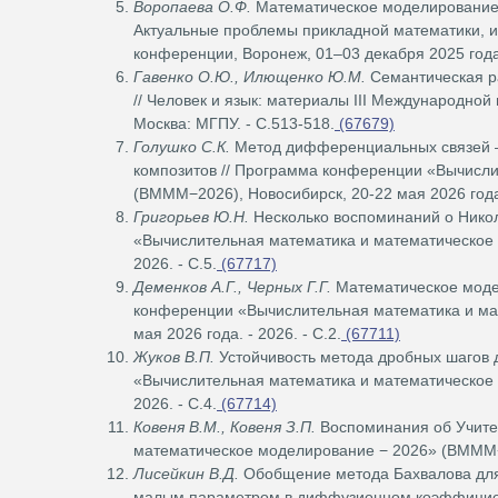
Воропаева О.Ф.
Математическое моделирование 
Актуальные проблемы прикладной математики, 
конференции, Воронеж, 01–03 декабря 2025 года.
Гавенко О.Ю., Илющенко Ю.М.
Семантическая ра
// Человек и язык: материалы III Международной 
Москва: МГПУ. - С.513-518.
(67679)
Голушко С.К.
Метод дифференциальных связей —
композитов // Программа конференции «Вычисл
(ВМММ−2026), Новосибирск, 20-22 мая 2026 года. 
Григорьев Ю.Н.
Несколько воспоминаний о Никол
«Вычислительная математика и математическое 
2026. - С.5.
(67717)
Деменков А.Г., Черных Г.Г.
Математическое модел
конференции «Вычислительная математика и ма
мая 2026 года. - 2026. - С.2.
(67711)
Жуков В.П.
Устойчивость метода дробных шагов 
«Вычислительная математика и математическое 
2026. - С.4.
(67714)
Ковеня В.М., Ковеня З.П.
Воспоминания об Учите
математическое моделирование − 2026» (ВМММ−20
Лисейкин В.Д.
Обобщение метода Бахвалова для 
малым параметром в диффузионном коэффициен