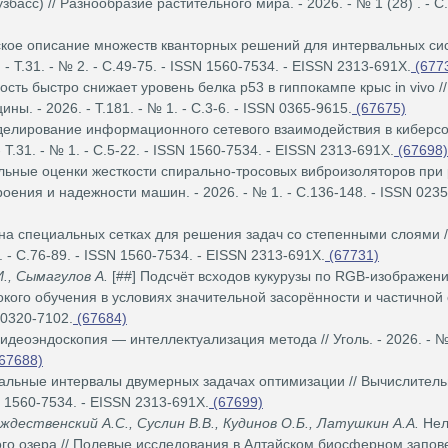
асс) // Разнообразие растительного мира. - 2026. - № 1 (28) . - С.
кое описание множеств кванторных решений для интервальных си
- Т.31. - № 2. - С.49-75. - ISSN 1560-7534. - EISSN 2313-691X.
(677
сть быстро снижает уровень белка p53 в гиппокампе крыс in vivo //
. - 2026. - Т.181. - № 1. - С.3-6. - ISSN 0365-9615.
(67675)
елирование информационного сетевого взаимодействия в киберс
Т.31. - № 1. - С.5-22. - ISSN 1560-7534. - EISSN 2313-691X.
(67698)
льные оценки жесткости спирально-тросовых виброизоляторов при
ния и надежности машин. - 2026. - № 1. - С.136-148. - ISSN 0235
а специальных сетках для решения задач со степенными слоями /
. - С.76-89. - ISSN 1560-7534. - EISSN 2313-691X.
(67731)
И., Сымагулов А.
[##] Подсчёт всходов кукурузы по RGB-изображен
кого обучения в условиях значительной засорённости и частичной 
N 0320-7102.
(67684)
идеоэндоскопия — интеллектуализация метода // Уголь. - 2026. - №
67688)
ьные интервалы двумерных задачах оптимизации // Вычислител
SN 1560-7534. - EISSN 2313-691X.
(67699)
ождественский А.С., Суслин В.В., Кудинов О.Б., Латушкин А.А.
Нел
ого озера // Полевые исследования в Алтайском биосферном запове