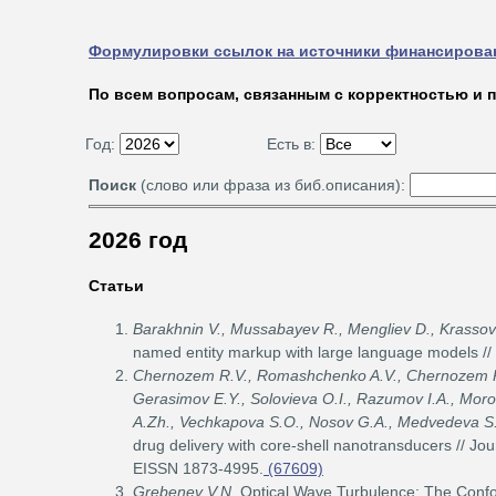
Формулировки ссылок на источники финансирован
По всем вопросам, связанным с корректностью и 
Год:
Есть в:
Поиск
(слово или фраза из биб.описания):
2026 год
Статьи
Barakhnin V., Mussabayev R., Mengliev D., Krassovit
named entity markup with large language models // In
Chernozem R.V., Romashchenko A.V., Chernozem P.
Gerasimov E.Y., Solovieva O.I., Razumov I.A., Moro
A.Zh., Vechkapova S.O., Nosov G.A., Medvedeva S
drug delivery with сore-shell nanotransducers // Jou
EISSN 1873-4995.
(67609)
Grebenev V.N.
Optical Wave Turbulence: The Conform