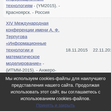
технологиям
- (YM2015). -
Красноярск. - Россия
XIV Международная
конференции имени А. Ф.
Терпугова
«Информационные
технологии и
18.11.2015
22.11.20
математическое
моделирование»
-
(ИТММ-2015). - Анжеро-
Судженск. - Россия
Мы используем cookies-файлы для наилучшего
представления нашего сайта. Продолжая
VIII Российско-германская
использовать этот сайт, вы соглашаетесь с
школа-конференция
использованием cookies-файлов.
молодых ученых по
Принять и закрыть
параллельному
01.12.2015
11.12.20